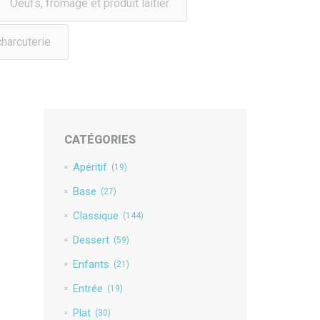
Oeufs, fromage et produit laitier
charcuterie
CATÉGORIES
Apéritif
(19)
Base
(27)
Classique
(144)
Dessert
(59)
Enfants
(21)
Entrée
(19)
Plat
(30)