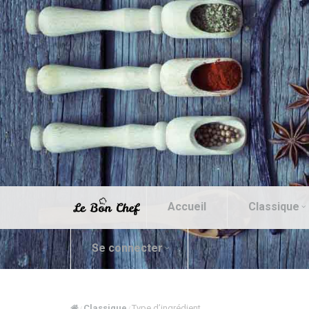
Accueil
Classique
Se connecter
Classique
Type d’ingrédient
/
/