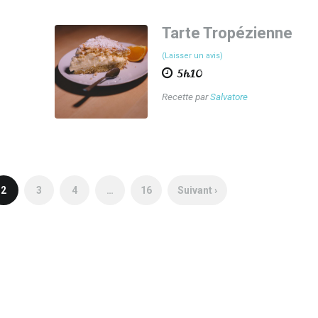
Tarte Tropézienne
(Laisser un avis)
5h10
Recette par
Salvatore
2
3
4
…
16
Suivant ›