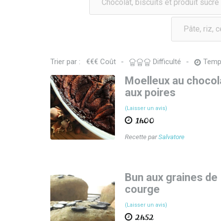
Chocolat, biscuits et produit sucré
Pâte, riz, 
Trier par :
€
€
€
Coût
-
Difficulté
-
Temp
Moelleux au chocol
aux poires
(Laisser un avis)
1h00
Recette par
Salvatore
Bun aux graines de
courge
(Laisser un avis)
2h52