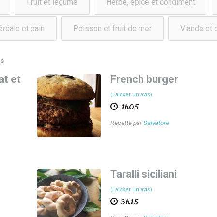
Fruit et légume
Herbe, épice et condiment
céréale et pain
Poisson et fruit de mer
Viande et 
s
at et
French burger
(Laisser un avis)
1h05
Recette par
Salvatore
Taralli siciliani
(Laisser un avis)
3h15