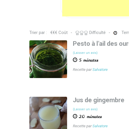
Trier par :
€
€
€
Coût
-
Difficulté
-
Tem
Pesto à l’ail des ou
(Laisser un avis)
5 minutes
Recette par
Salvatore
Jus de gingembre
(Laisser un avis)
20 minutes
Recette par
Salvatore