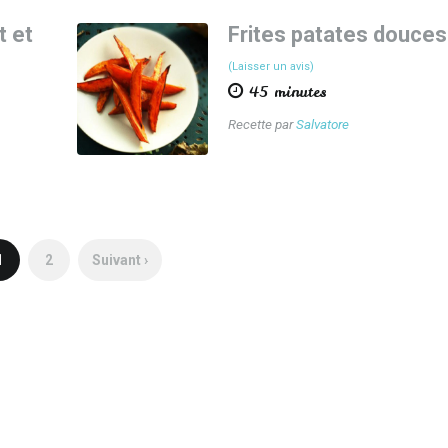
t et
Frites patates douces
(Laisser un avis)
45 minutes
Recette par
Salvatore
1
2
Suivant ›