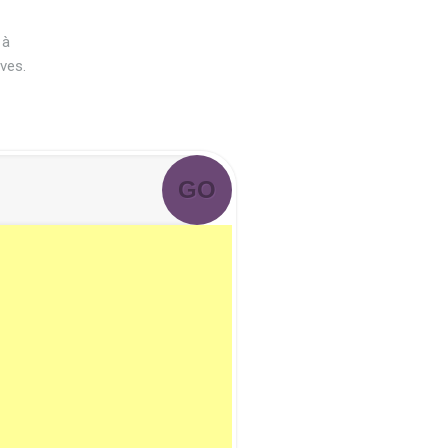
 à
ives.