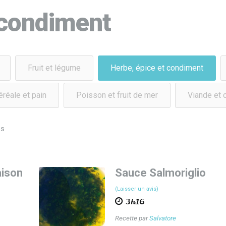
 condiment
Fruit et légume
Herbe, épice et condiment
céréale et pain
Poisson et fruit de mer
Viande et 
s
ison
Sauce Salmoriglio
(Laisser un avis)
3h16
Recette par
Salvatore