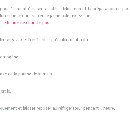
grossièrement écrasées, sabler délicatement la préparation en pas
enir une texture sableuse jaune pale assez fine.
 le beurre ne chauffe pas.
euse, y verser l’œuf entier préalablement battu.
 homogène.
base de la paume de la main.
ercle.
iquement et laisser reposer au réfrigérateur pendant 1 heure.