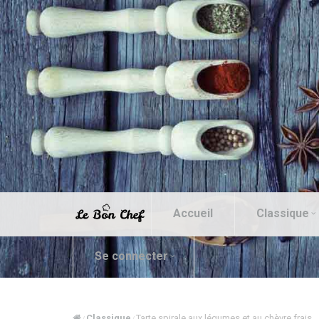
Accueil
Classique
Se connecter
Classique
Tarte spirale aux légumes et au chèvre frais
/
/