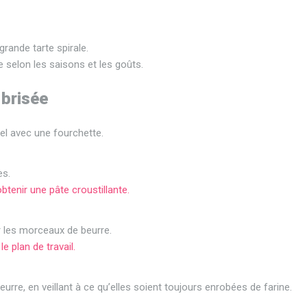
rande tarte spirale.
le selon les saisons et les goûts.
 brisée
 sel avec une fourchette.
es.
obtenir une pâte croustillante.
er les morceaux de beurre.
e plan de travail.
urre, en veillant à ce qu’elles soient toujours enrobées de farine.