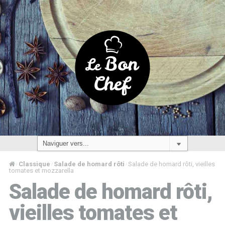
Classique
Salade de homard rôti
Salade de homard rôti, vieilles
/
/
/
tomates et mozzarella
Salade de homard rôti,
vieilles tomates et