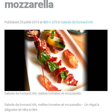
mozzarella
Published
29 juillet 2015
at
800 × 475
in
Salade de homard rôti
Salade de homard rôti, vieilles tomates et mozzarella
Salade de homard rôti, vieilles tomates et mozzarella – Un régal à
déguster en tête-à-tête