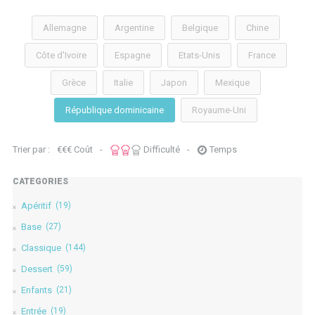
Allemagne
Argentine
Belgique
Chine
Côte d'Ivoire
Espagne
Etats-Unis
France
Grèce
Italie
Japon
Mexique
République dominicaine
Royaume-Uni
Trier par :
€
€
€
Coût
-
Difficulté
-
Temps
CATÉGORIES
Apéritif
(19)
Base
(27)
Classique
(144)
Dessert
(59)
Enfants
(21)
Entrée
(19)