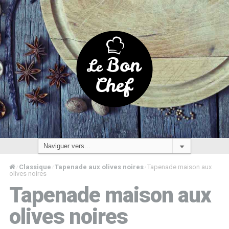
Classique
Tapenade aux olives noires
Tapenade maison aux
/
/
/
olives noires
Tapenade maison aux
olives noires