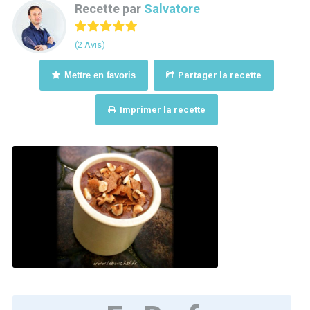
Recette par
Salvatore
(2 Avis)
Mettre en favoris
Partager la recette
Imprimer la recette