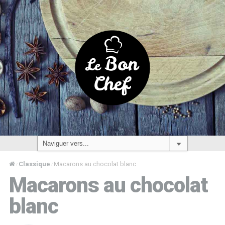
Classique
Macarons au chocolat blanc
/
/
Macarons au chocolat
blanc