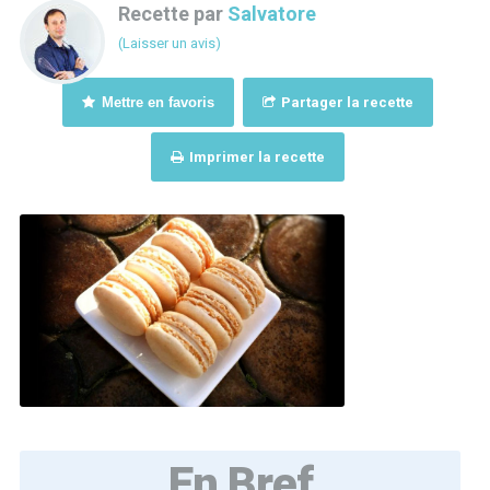
Recette par
Salvatore
(Laisser un avis)
Mettre en favoris
Partager la recette
Imprimer la recette
En Bref