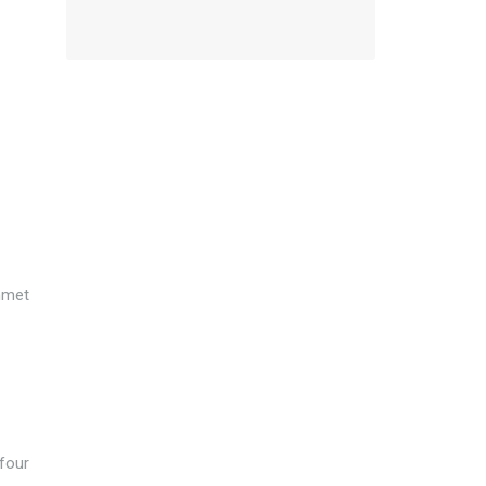
ommet
 four