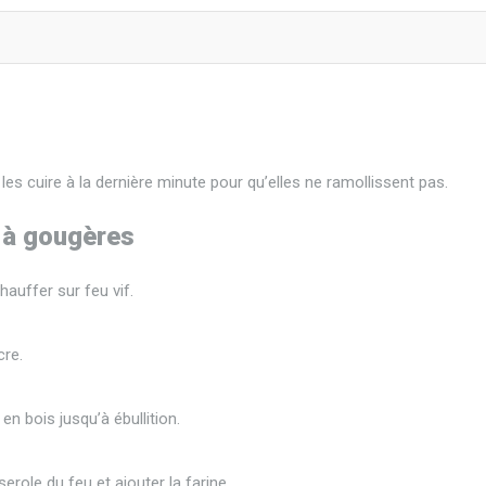
es cuire à la dernière minute pour qu’elles ne ramollissent pas.
e à gougères
hauffer sur feu vif.
cre.
en bois jusqu’à ébullition.
serole du feu et ajouter la farine.