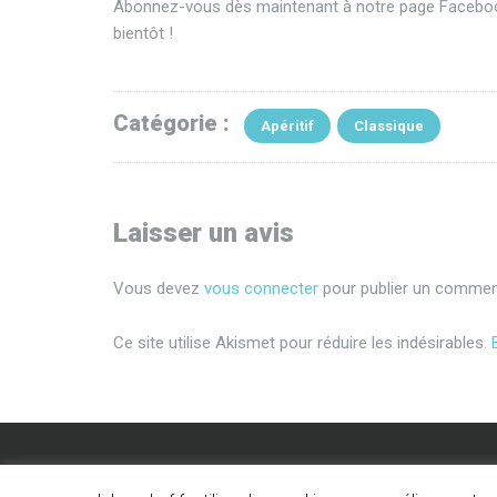
Abonnez-vous dès maintenant à notre page Faceb
bientôt !
Catégorie :
Apéritif
Classique
Laisser un avis
Vous devez
vous connecter
pour publier un comment
Ce site utilise Akismet pour réduire les indésirables.
© 2020 Tous droits réservés. Lebonchef.fr -
Mentions 