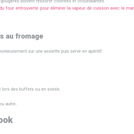
ougères doivent ressortir colorées et croustillantes.
 du four entrouverte pour éliminer la vapeur de cuisson avec le ma
es au fromage
monieusement sur une assiette puis servir en apéritif.
ié lors des buffets ou en soirée.
ou autre…
ook