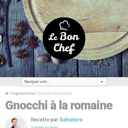
Végétarienne
Gnocchi à la romaine
/
/
Gnocchi à la romaine
Recette par
Salvatore
(Laisser un avis)