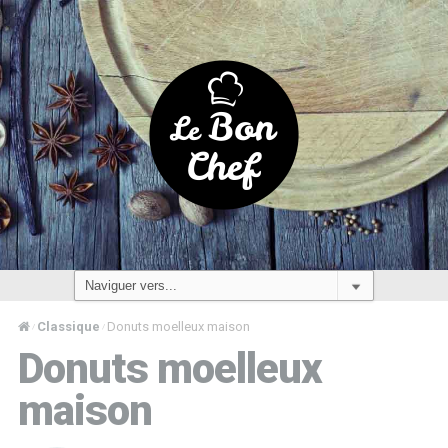
Classique
Donuts moelleux maison
/
/
Donuts moelleux
maison