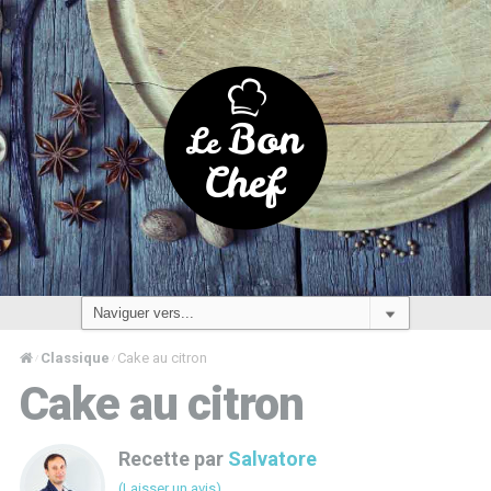
Classique
Cake au citron
/
/
Cake au citron
Recette par
Salvatore
(Laisser un avis)