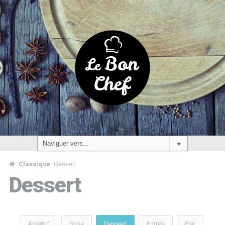
Classique
Dessert
/
/
Dessert
Apéritif
Base
Dessert
Entrée
Plat