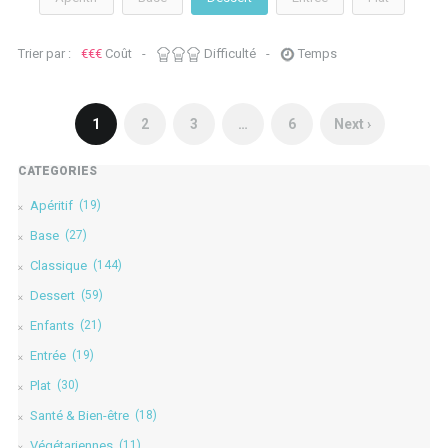
Trier par :
€
€
€
Coût
-
Difficulté
-
Temps
1
2
3
…
6
Next ›
CATÉGORIES
Apéritif
(19)
Base
(27)
Classique
(144)
Dessert
(59)
Enfants
(21)
Entrée
(19)
Plat
(30)
Santé & Bien-être
(18)
Végétariennes
(11)